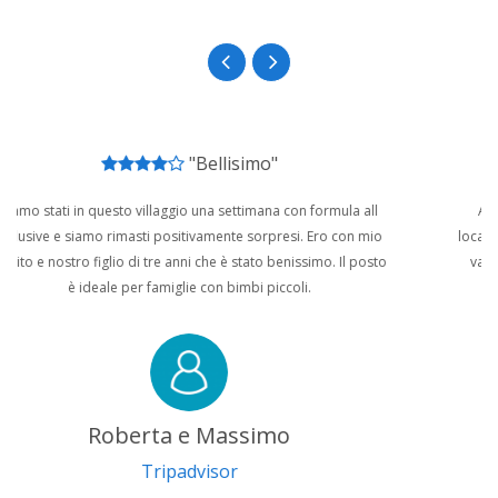
Campeggio
Dotato di ampie piazzole vista mare ,ombreggiate da ulivi
secolari,querce e pini d'Aleppo ideale per una breve sosta o una
"Vacanza Perfetta"
lunga vacanza in relax.
Si dispone di servizi igienici centralizzati con docce calde
All'arrivo abbiamo trovato personale accogliente, e una
libere(senza gettoni).
location mozzafiato, mare splendido , abbiamo trascorso una
vacanza splendida sicuramente ci ritorneremo sempre nel
periodo di settembre.
MariaCoppola70
Tripadvisor