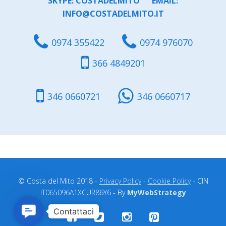
SKYPE: COSTADELMITO EMAIL:
INFO@COSTADELMITO.IT
0974 355422
0974 976070
366 4849201
346 0660721
346 0660717
© Costa del Mito 2018 -
Privacy Policy
-
Cookie Policy
- CIN
IT065096A1XCUR86Y6 - By
MyWebStrategy
Contact
Us